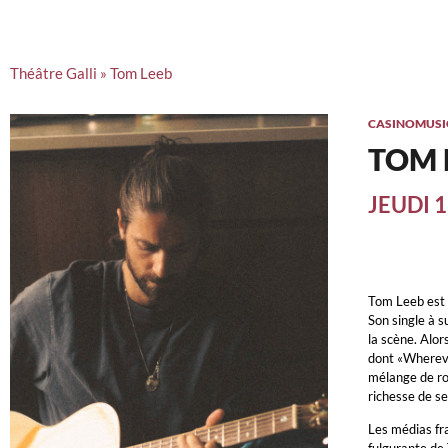
Théâtre Galli
»
Tom Leeb
CASINO
MUSI
TOM 
JEUDI 
Tom Leeb est 
Son single à s
la scène. Alor
dont «Whereve
mélange de roc
richesse de se
Les médias fr
fulgurante de 