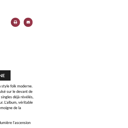
NE
 style folk moderne.
ulsé sur le devant de
singles déjà révélés,
r. L’album, véritable
témoigne de la
lumière l’ascension