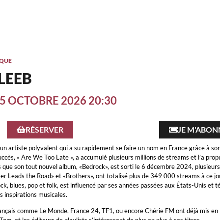
QUE
LEEB
15 OCTOBRE 2026 20:30
RÉSERVER
JE M'ABON
un artiste polyvalent qui a su rapidement se faire un nom en France grâce à son
uccès, « Are We Too Late », a accumulé plusieurs millions de streams et l’a prop
s que son tout nouvel album, «Bedrock», est sorti le 6 décembre 2024, plusieurs 
r Leads the Road» et «Brothers», ont totalisé plus de 349 000 streams à ce jou
k, blues, pop et folk, est influencé par ses années passées aux États-Unis et 
s inspirations musicales.
ançais comme Le Monde, France 24, TF1, ou encore Chérie FM ont déjà mis en 
Tom, et les éditeurs de playlists s’intéressent de plus en plus à ses titres.